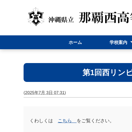
ホーム
学校案内
校長挨拶
スクールポリ
校長だより
躍進
学校要覧／内
メディア紹介
学校評価
学校評議員
アクセス
第1回西リン
(
2025年7月 3日 07:31
)
くわしくは
こちら
をご覧ください。