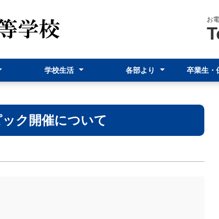
お
T
学校生活
各部より
卒業生・
シー
規
行事予定表
部活動
台風時の取り扱いについて
生徒への校務上の連絡について
進路指導部
生徒指導部
その他
ピック開催について